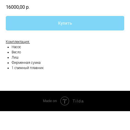
16000,00
р.
Купить
Комплектация:
Насос
Весло
Лиш
Фирменная сумка
1 съемный плавник
Tilda
Made on