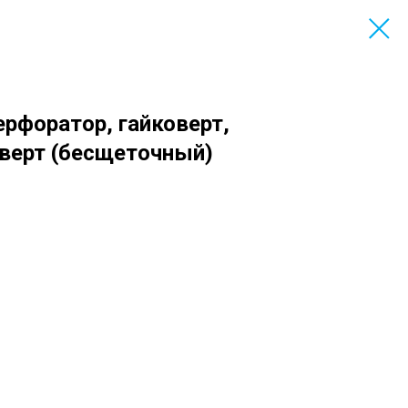
ерфоратор, гайковерт,
оверт (бесщеточный)