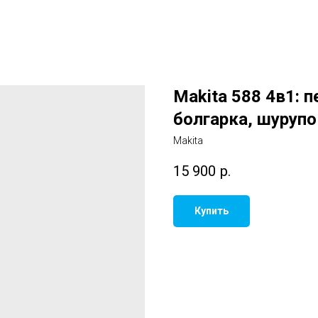
Makita 588 4в1: п
болгарка, шуруп
Makita
15 900
р.
Купить